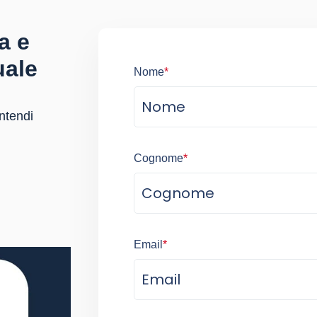
a e
uale
Nome
*
ntendi
Cognome
*
Email
*