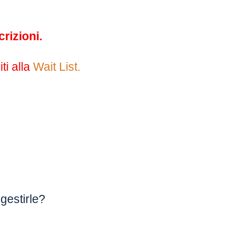
rizioni.
ti alla
Wait List
.
gestirle?