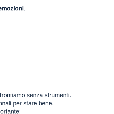
 emozioni
.
ffrontiamo senza strumenti.
onali per stare bene.
portante: