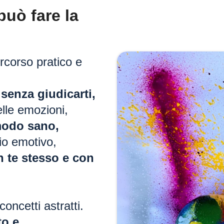
uò fare la
rcorso pratico e
senza giudicarti,
elle emozioni,
modo sano,
io emotivo,
n te stesso e con
oncetti astratti.
to e