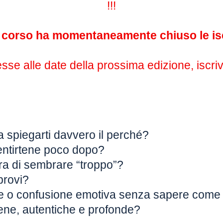
!!!
corso ha momentaneamente chiuso le isc
esse alle date della prossima edizione, iscrivi
e a spiegarti davvero il perché?
entirtene poco dopo?
ra di sembrare “troppo”?
 provi?
ne o confusione emotiva senza sapere come 
rene, autentiche e profonde?