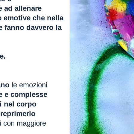
e ad allenare
 emotive che nella
e fanno davvero la
e.
ano
le emozioni
e e complesse
i nel corpo
reprimerlo
i
con maggiore