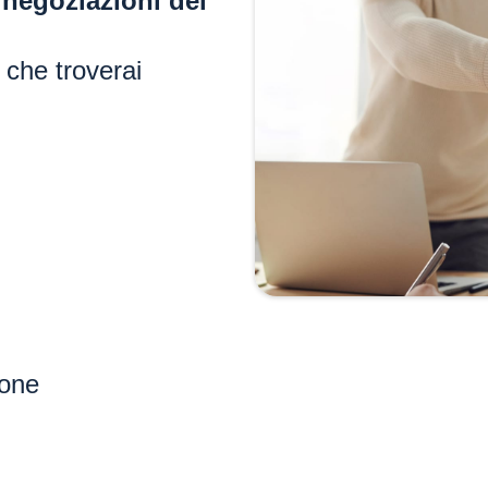
e
negoziazioni del
 che troverai
ione