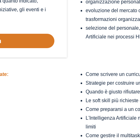
 a quanto indicato,
organizzazione personale
ziative, gli eventi e i
evoluzione del mercato d
trasformazioni organizza
selezione del personale, r
Artificiale nei processi 
a
ate:
Come scrivere un curricu
Strategie per costruire u
Quando è giusto rifiutar
Le soft skill più richiest
Come prepararsi a un col
L'Intelligenza Artificial
limiti
Come gestire il multita