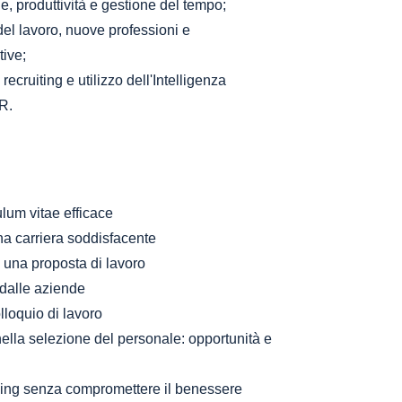
, produttività e gestione del tempo;
el lavoro, nuove professioni e
tive;
ecruiting e utilizzo dell'Intelligenza
HR.
lum vitae efficace
na carriera soddisfacente
e una proposta di lavoro
e dalle aziende
loquio di lavoro
e nella selezione del personale: opportunità e
sking senza compromettere il benessere