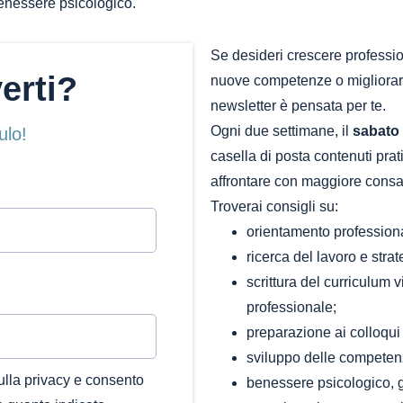
 benessere psicologico.
Se desideri crescere professi
verti?
nuove competenze o migliorare
newsletter è pensata per te.
Ogni due settimane, il
sabato 
ulo!
casella di posta contenuti prati
affrontare con maggiore consa
Troverai consigli su:
orientamento professiona
ricerca del lavoro e strat
scrittura del curriculum v
professionale;
preparazione ai colloqui 
sviluppo delle competenze
ulla privacy e consento
benessere psicologico, g